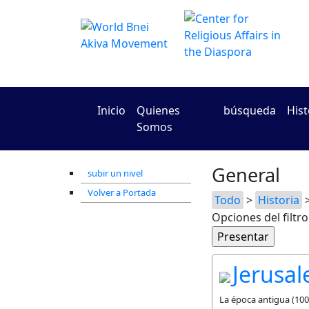
Inicio
Quienes
búsqueda
Hist
Somos
General
subir un nivel
Volver a Portada
Todo
>
Historia
>
Opciones del filtro
Jerusal
La época antigua (1000