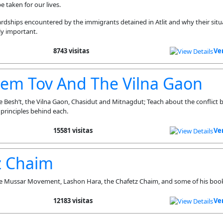
e taken for our lives.
hips encountered by the immigrants detained in Atlit and why their situa
lly important.
8743 visitas
Ve
hem Tov And The Vilna Gaon
e Besh’t, the Vilna Gaon, Chasidut and Mitnagdut; Teach about the conflict
principles behind each.
15581 visitas
Ve
z Chaim
he Mussar Movement, Lashon Hara, the Chafetz Chaim, and some of his boo
12183 visitas
Ve