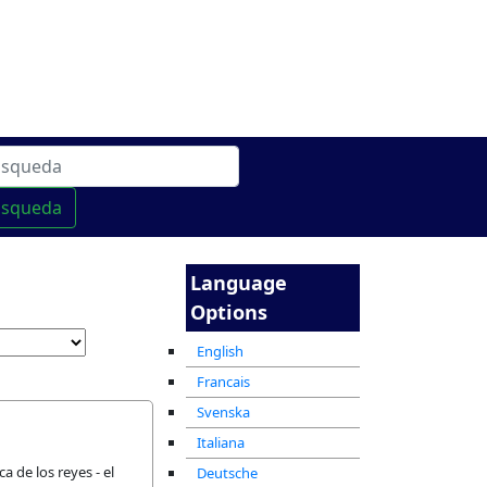
 linea
מרכז ההדרכה המקוון
usqueda
Language
Options
English
Francais
Svenska
Italiana
 de los reyes - el
Deutsche