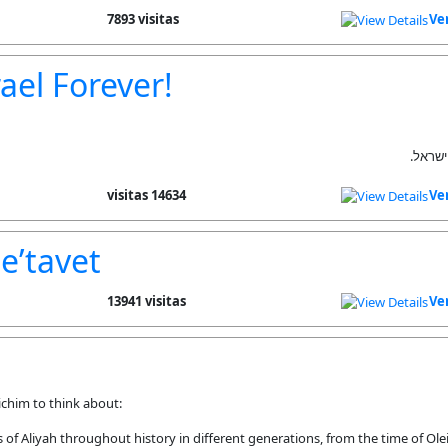
7893 visitas
Ve
ael Forever!
 ישראל
14634 visitas
Ve
e’tavet
13941 visitas
Ve
ichim to think about:
liyah throughout history in different generations, from the time of Olei 