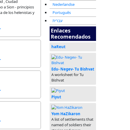
id , Ciudad
Nederlandse
o a Sion - principios
a de los helenistas y
Português
עברית
r
Enlaces
Recomendados
haReut
r
Edu- Negev- Tu Bishvat
A worksheet for Tu
Bishvat
r
Piyut
Yom HaZikaron
A list of settlements that
r
named of soldiers their