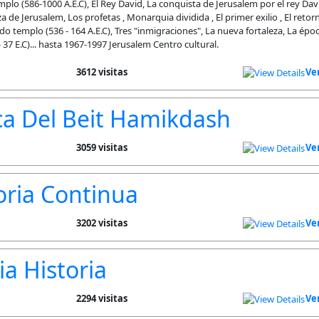
plo (586-1000 A.E.C), El Rey David, La conquista de Jerusalem por el rey Dav
a de Jerusalem, Los profetas , Monarquia dividida , El primer exilio , El retorn
o templo (536 - 164 A.E.C), Tres "inmigraciones", La nueva fortaleza, La époc
 37 E.C)... hasta 1967-1997 Jerusalem Centro cultural.
3612 visitas
Ve
ca Del Beit Hamikdash
3059 visitas
Ve
oria Continua
3202 visitas
Ve
a Historia
2294 visitas
Ve