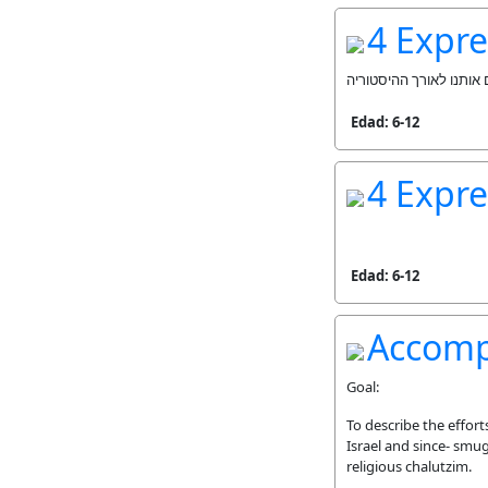
4 Expre
Edad: 6-12
4 Expre
Edad: 6-12
Accomp
Goal:
To describe the effor
Israel and since- smug
religious chalutzim.