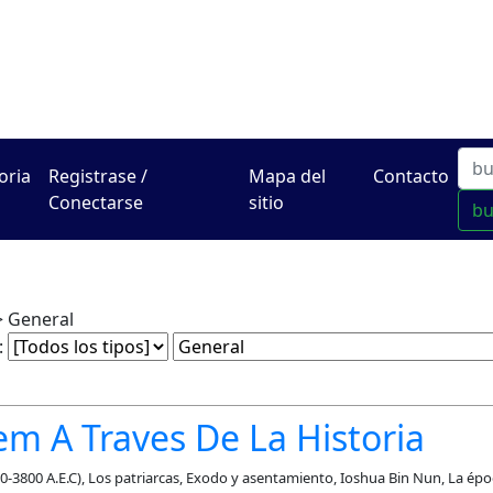
El Centro de Hadracha en
oria
Registrase /
Mapa del
Contacto
Conectarse
sitio
b
 General
:
em A Traves De La Historia
-3800 A.E.C), Los patriarcas, Exodo y asentamiento, Ioshua Bin Nun, La época