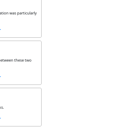
tion was particularly
r
 between these two
r
ks.
r