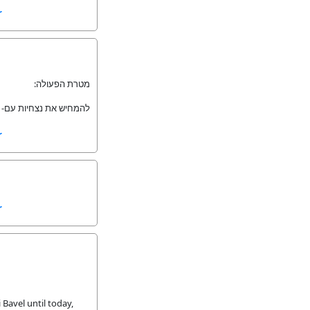
r
מטרת הפעולה:
להמחיש את נצחיות עם-.
r
r
Bavel until today,