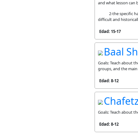
and what lesson can b
2-the specific hards
difficult and historica
Edad: 15-17
Baal S
Goals: Teach about th
groups, and the main 
Edad: 8-12
Chafet
Goals: Teach about t
Edad: 8-12