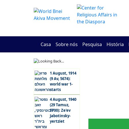
Casa
Sobre nós
Pesquisa
História
1 August, 1914
(9 Av, 5674):
Povo de
Terra d
world war 1-
Israel
Israel
starts
4 August, 1940
(29 Tamuz,
5700): Ze'ev
Atualidades
Festivai
Judaico
Jabotinsky-
yertziet