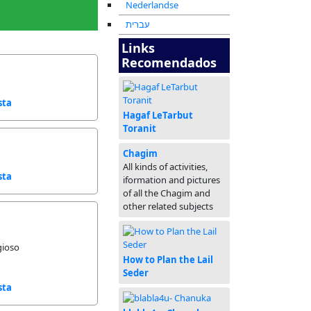
Nederlandse
עברית
Links
Recomendados
sta
Hagaf LeTarbut
Toranit
Chagim
All kinds of activities,
sta
iformation and pictures
of all the Chagim and
other related subjects
gioso
How to Plan the Lail
Seder
sta