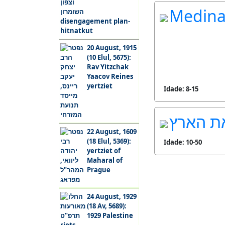
Medina
disengagement plan-
hitnatkut
20 August, 1915
(10 Elul, 5675):
Rav Yitzchak
Yaacov Reines
yertziet
Idade: 8-15
ת הארץ
22 August, 1609
(18 Elul, 5369):
Idade: 10-50
yertziet of
Maharal of
Prague
24 August, 1929
(18 Av, 5689):
1929 Palestine