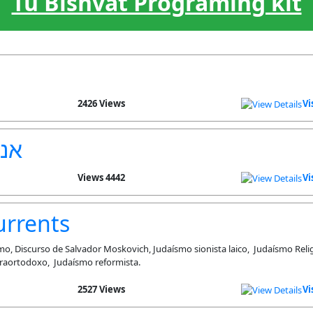
Tu Bishvat Programing kit
2426 Views
Vi
אנש
4442 Views
Vi
urrents
mo, Discurso de Salvador Moskovich, Judaísmo sionista laico, Judaísmo Reli
traortodoxo, Judaísmo reformista.
2527 Views
Vi