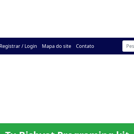
O Centro de Hadracha On
Registrar / Login
Mapa do site
Contato
e
Torah
Bein Adam
Entre o
Judaismo
Bnei Akiva
P
LaChavero
homem e si
M
mesmo
s
Lideranca
Hebraico
Jogos
Ferramentas
O ciclo da
s
vida