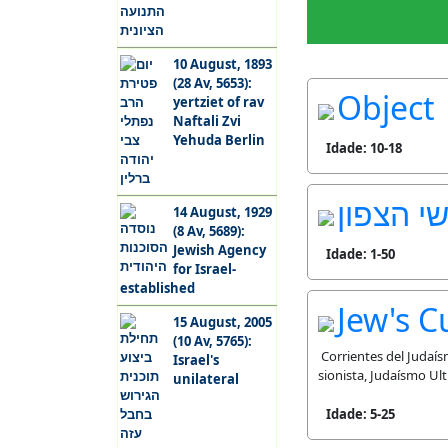
10 August, 1893
(28 Av, 5653):
Object
yertziet of rav
Naftali Zvi
Yehuda Berlin
Idade: 10-18
י הצפון
14 August, 1929
(8 Av, 5689):
Jewish Agency
Idade: 1-50
for Israel-
established
Jew's C
15 August, 2005
(10 Av, 5765):
Corrientes del Judaís
Israel's
sionista, Judaísmo Ul
unilateral
Idade: 5-25