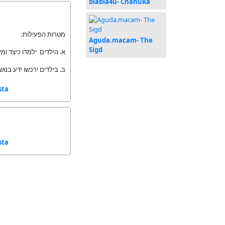
blabla4u- Chanuka
מטרות הפעילות:
Aguda.macam- The
Sigd
א. הילדים ילמדו כיצד ומ
ב. בילדים ירכשו ידע בנ.
sta
sta