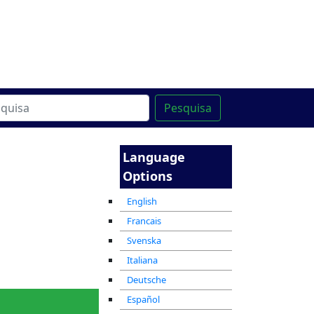
line
מרכז ההדרכה המקוון
Pesquisa
Language
Options
essoas no
Historia
English
ovimento
Francais
Svenska
Italiana
Musicas
Treats
Deutsche
Español