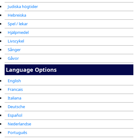
Judiska högtider
Hebreiska
Spel / lekar
Hjälpmedel
Livscykel
Sånger
Gåvor
Language Options
English
Francais
Italiana
Deutsche
Español
Nederlandse
Português