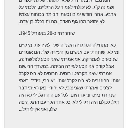
הוא מבריא במהירות שלא תתואר. שקלתי עשרים
ושמונה ק"ג. לא יכולתי לעמוד על הרגליים, הלכתי על
ארבע. אחרי חודש ימים נסעתי הביתה בכוחות עצמי!
לא יתואר מהו גוף האדם, מה זה בכלל בן אדם.
שוחררתי ב-28 באפריל 1945.
כאן מתחילה הטרגדיה השנייה שלי. לא ידעתי מי קיים
ומי לא. שוחחתי עם אנשים מן העיירה שלי, הם אומרים
שנוסעים לאמריקה. אני אמרתי שאני נוסע לפלשתינה,
אבל קודם אני נוסע לעיירה הביתה. במשרד הרישום
אמרתי שאני מקרפטו-רוסיה. הרוסים לא רצו לקבל
אותי, ההונגרים לא רצו לקבל אותי; "איברי, ז'יד*". באתי
לצ'כים ואמרתי שאני צ'כי, לא יהודי. כאן ראיתי דבר
שנחרת בזיכרוני עד היום. לכל עם היה דגל. לי לא היה
דגל. לכולם היה ורק לי לא. כל אחד הלך עם הדגל היפה
שלו, ואני אין לי דגל...