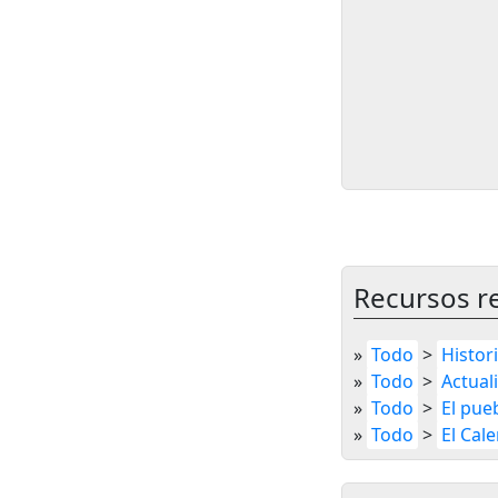
Recursos r
»
Todo
>
Histor
»
Todo
>
Actual
»
Todo
>
El pue
»
Todo
>
El Cal