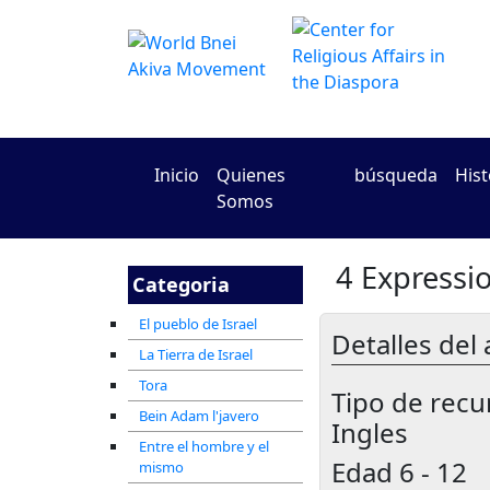
Inicio
Quienes
búsqueda
Hist
Somos
Categoria
El pueblo de Israel
Detalles del 
La Tierra de Israel
Tora
Tipo de recu
Bein Adam l'javero
Ingles
Entre el hombre y el
Edad
6 - 12
mismo