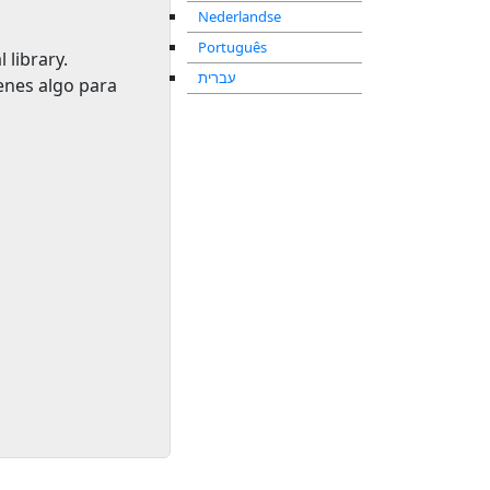
Nederlandse
Português
l library
.
עברית
ienes algo para