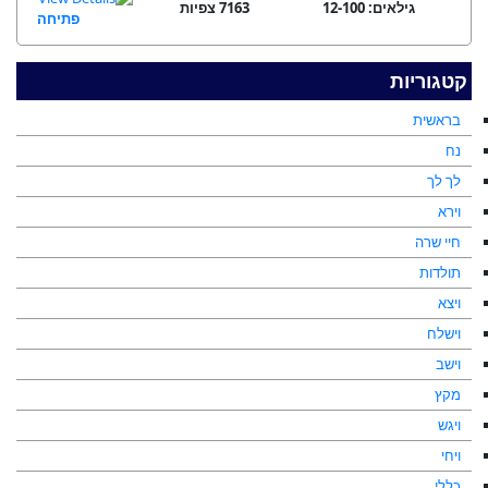
גילאים: 12-100
7163 צפיות
פתיחה
קטגוריות
בראשית
נח
לך לך
וירא
חיי שרה
תולדות
ויצא
וישלח
וישב
מקץ
ויגש
ויחי
כללי