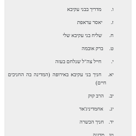
ו.
מדריך בבני עקיבא
ז.
יאסר עראפת
ח.
שליח בני עקיבא שלי
ט.
ברק אובמה
י.
חייל צה"ל שנלחם בעזה
יא.
חניך בני עקיבא באירופה (המדינה בה החניכים
חיים)
יב.
הרב קוק
יג.
אחמדיניג'אד
יד.
חניך הכשרה
טו.
מדונה