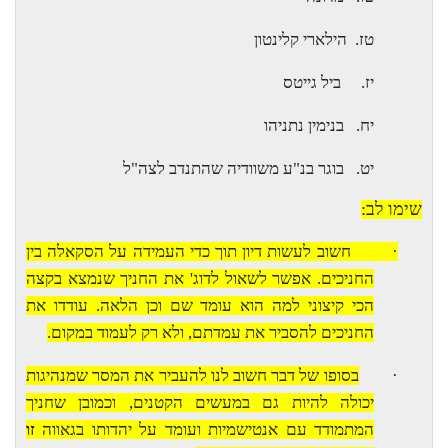
טז.
הילארי קלינטון
יז.
ביל גייטס
יח.
בנימין נתניהו
יט.
בוגר בנ"ע משוודיה שהתנדב לצה"ל
שימו לב:
·
חשוב לעשות דיון תוך כדי העמידה על הסקאלה בין
החניכים. אפשר לשאול לדוג' את החניך שנמצא בקצה
הכי קיצוני למה הוא עומד שם וכן הלאה. עודדו את
החניכים להסביר את עמדתם, ולא רק לעמוד במקום.
·
בסופו של דבר חשוב לנו להעביר את המסר שמנהיגות
יכולה להיות גם במעשים הקטנים, וכמובן שחניך
המתמודד עם אנטישמיות ועומד על יהדותו בגאווה
זו